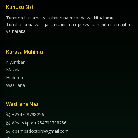
Kuhusu Sisi
Tunatoa huduma za ushauri na msaada wa kitaalamu.
Tunahudumia wateja Tanzania na nje kwa uaminifu na majibu
ya haraka.
Kurasa Muhimu
Nyumbani
Makala
Huduma
Wasiliana
Wasiliana Nasi
+254708798256
WhatsApp: +254708798256
kipembadoctors@gmail.com