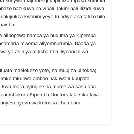
anzia kunywa maji mengi kupitiliza mpaka kutumia
azo hazikuwa na vibali, lakini hali ilizidi kuwa
 akijiuliza kwanini yeye tu ndiye ana tatizo hilo
maisha.
isa alipopewa namba ya huduma ya Kipemba
msamaria mwema aliyemhurumia. Baada ya
wa ya asili ya mitishamba iliyoandaliwa
kufuata maelekezo yote, na muujiza ulitokea;
simko mkubwa ambao hakuwahi kuupata
a kwa mara nyingine na mume wa sasa ana
anamshukuru Kipemba Doctors kila siku kwa
unyevunyevu wa kutosha chumbani.