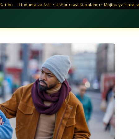
Karibu — Huduma za Asili • Ushauri wa Kitaalamu • Majibu ya Harak