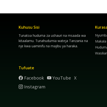
Kuhusu Sisi
Kuras
Nyumba
Tunatoa huduma za ushauri na msaada wa
kitaalamu. Tunahudumia wateja Tanzania na
Makala
nje kwa uaminifu na majibu ya haraka.
Hudum
Wasilia
Tufuate
Facebook
YouTube
X
Instagram