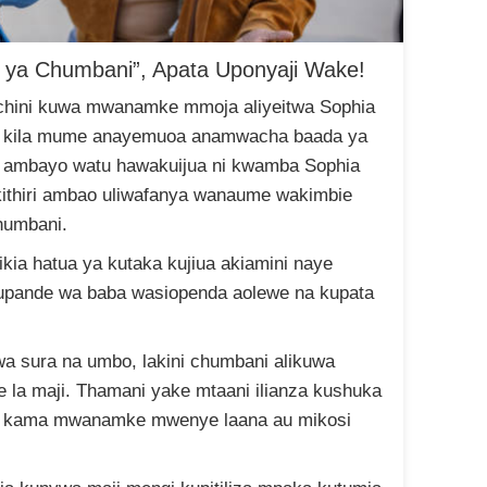
 ya Chumbani”, Apata Uponyaji Wake!
nichini kuwa mwanamke mmoja aliyeitwa Sophia
u kila mume anayemuoa anamwacha baada ya
i ambayo watu hawakuijua ni kwamba Sophia
iokithiri ambao uliwafanya wanaume wakimbie
humbani.
fikia hatua ya kutaka kujiua akiamini naye
upande wa baba wasiopenda aolewe na kupata
a sura na umbo, lakini chumbani alikuwa
one la maji. Thamani yake mtaani ilianza kushuka
 kama mwanamke mwenye laana au mikosi