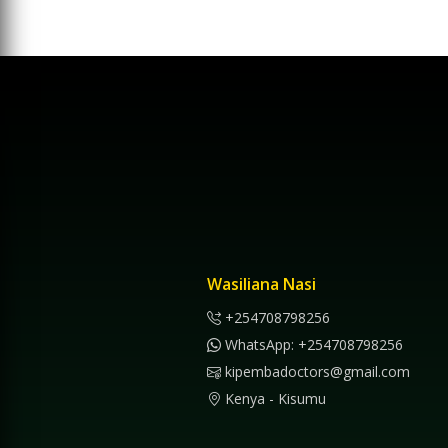
Wasiliana Nasi
+254708798256
WhatsApp: +254708798256
kipembadoctors@gmail.com
Kenya - Kisumu