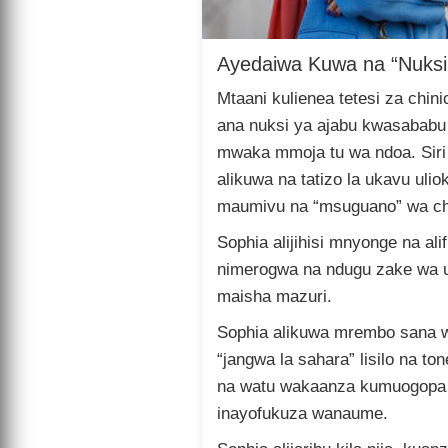
Ayedaiwa Kuwa na “Nuksi
Mtaani kulienea tetesi za chi
ana nuksi ya ajabu kwasabab
mwaka mmoja tu wa ndoa. Sir
alikuwa na tatizo la ukavu ul
maumivu na “msuguano” wa c
Sophia alijihisi mnyonge na ali
nimerogwa na ndugu zake wa 
maisha mazuri.
Sophia alikuwa mrembo sana w
“jangwa la sahara” lisilo na t
na watu wakaanza kumuogopa
inayofukuza wanaume.