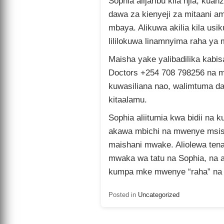
Sophia alijaribu kila njia, ku
dawa za kienyeji za mitaani amb
mbaya. Alikuwa akilia kila usiku
lililokuwa linamnyima raha ya 
Maisha yake yalibadilika kab
Doctors +254 708 798256 na 
kuwasiliana nao, walimtuma da
kitaalamu.
Sophia aliitumia kwa bidii na 
akawa mbichi na mwenye msi
maishani mwake. Aliolewa ten
mwaka wa tatu na Sophia, na 
kumpa mke mwenye “raha” na 
Posted in
Uncategorized