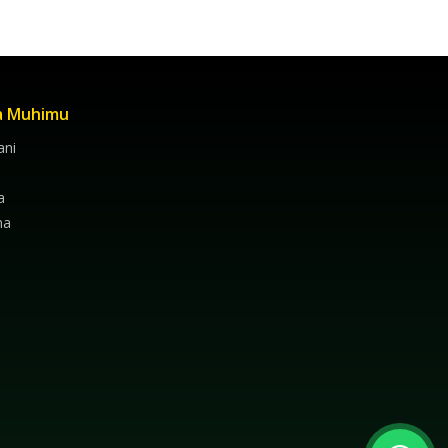
a Muhimu
ni
a
na