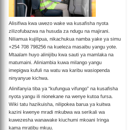
Alisifiwa kwa uwezo wake wa kusafisha nyota
zilizofubazwa na husuda za ndugu na majirani.
Niliamua kujilipua, nikachukua namba yake ya simu
+254 708 798256 na kueleza masaibu yangu yote.
Mtaalam huyo alinijibu kwa sauti ya mamlaka na
matumaini. Aliniambia kuwa milango yangu
imepigwa kufuli na watu wa karibu wasiopenda
ninyanyue kichwa.
Alinifanyia tiba ya “kufungua vifungo” na kusafisha
nyota yangu ili nionekane na wenye kutoa fursa.
Wiki tatu hazikuisha, nilipokea barua ya kuitwa
kazini kwenye mradi mkubwa wa serikali wa
kuwezesha wanawake kiuchumi mkoani Iringa
kama mratibu mkuu.