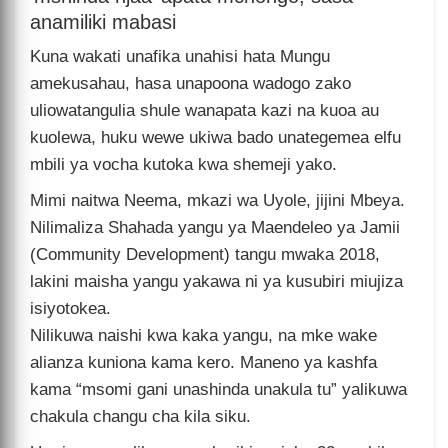
anamiliki mabasi
Kuna wakati unafika unahisi hata Mungu
amekusahau, hasa unapoona wadogo zako
uliowatangulia shule wanapata kazi na kuoa au
kuolewa, huku wewe ukiwa bado unategemea elfu
mbili ya vocha kutoka kwa shemeji yako.
Mimi naitwa Neema, mkazi wa Uyole, jijini Mbeya.
Nilimaliza Shahada yangu ya Maendeleo ya Jamii
(Community Development) tangu mwaka 2018,
lakini maisha yangu yakawa ni ya kusubiri miujiza
isiyotokea.
Nilikuwa naishi kwa kaka yangu, na mke wake
alianza kuniona kama kero. Maneno ya kashfa
kama “msomi gani unashinda unakula tu” yalikuwa
chakula changu cha kila siku.