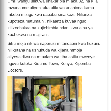
Umri wangu ulikuwa unakaribia miaka 32, na kila
mwanaume aliyenitaka alikuwa ananiona kama
mbeba mizigo kwa sababu sina kazi. Nilianza
kupoteza matumaini, nikaanza kuvaa nguo
zilizochakaa na kujichimbia ndani kwa aibu ya
kuchekwa na majirani.
Siku moja nikiwa naperuzi mitandaoni kwa huzuni,
nilikutana na ushuhuda wa kijana mmoja
aliyesaidiwa na mtaalam wa tiba asilia mwenye
nguvu kutoka Kisumu Town, Kenya, Kipemba
Doctors.