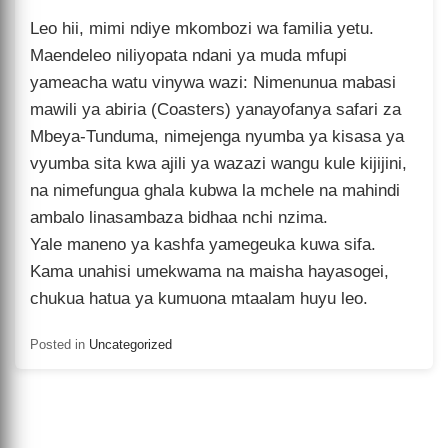
Leo hii, mimi ndiye mkombozi wa familia yetu.
Maendeleo niliyopata ndani ya muda mfupi
yameacha watu vinywa wazi: Nimenunua mabasi
mawili ya abiria (Coasters) yanayofanya safari za
Mbeya-Tunduma, nimejenga nyumba ya kisasa ya
vyumba sita kwa ajili ya wazazi wangu kule kijijini,
na nimefungua ghala kubwa la mchele na mahindi
ambalo linasambaza bidhaa nchi nzima.
Yale maneno ya kashfa yamegeuka kuwa sifa.
Kama unahisi umekwama na maisha hayasogei,
chukua hatua ya kumuona mtaalam huyu leo.
Posted in
Uncategorized