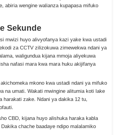
e, abiria wengine walianza kupapasa mifuko
de Sekunde
si mwizi huyo alivyofanya kazi yake kwa ustadi
ekodi za CCTV zilizokuwa zimewekwa ndani ya
alama, waligundua kijana mmoja aliyekuwa
isha nafasi mara kwa mara huku akijifanya
a akichomeka mkono kwa ustadi ndani ya mifuko
 na umati. Wakati mwingine alitumia koti lake
a harakati zake. Ndani ya dakika 12 tu,
fauti.
ho CBD, kijana huyo alishuka haraka kabla
. Dakika chache baadaye ndipo malalamiko