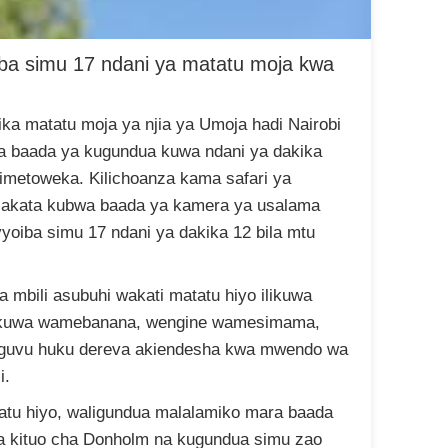
ba simu 17 ndani ya matatu moja kwa
tika matatu moja ya njia ya Umoja hadi Nairobi
 baada ya kugundua kuwa ndani ya dakika
zimetoweka. Kilichoanza kama safari ya
 sakata kubwa baada ya kamera ya usalama
ivyoiba simu 17 ndani ya dakika 12 bila mtu
saa mbili asubuhi wakati matatu hiyo ilikuwa
walikuwa wamebanana, wengine wamesimama,
a nguvu huku dereva akiendesha kwa mwendo wa
i.
atu hiyo, waligundua malalamiko mara baada
ka kituo cha Donholm na kugundua simu zao