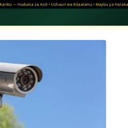
Karibu — Huduma za Asili • Ushauri wa Kitaalamu • Majibu ya Harak