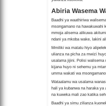
Abiria Wasema W
Baadhi ya waathiriwa walisema
msongamano na hawakuwahi k
mmoja alisema alikuwa akitum
ndani ya mkoba wake, lakini al
Mmiliki wa matatu hiyo alipele
ulianza na picha za mwizi huy
usalama jijini. Polisi walisem
kijana huyo ni sehemu ya mt
umma wakati wa msongamano w
Wataalamu wa usalama wanase
hali ya kubanwa na haraka ya a
na kuweka mali zao katika seh
Baadhi ya simu zilianza kuone