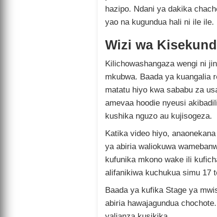
hazipo. Ndani ya dakika chach
yao na kugundua hali ni ile ile.
Wizi wa Kisekun
Kilichowashangaza wengi ni jin
mkubwa. Baada ya kuangalia r
matatu hiyo kwa sababu za us
amevaa hoodie nyeusi akibadil
kushika nguzo au kujisogeza.
Katika video hiyo, anaonekan
ya abiria waliokuwa wamebanwa
kufunika mkono wake ili kufich
alifanikiwa kuchukua simu 17 to
Baada ya kufika Stage ya mwis
abiria hawajagundua chochote
yalianza kusikika.