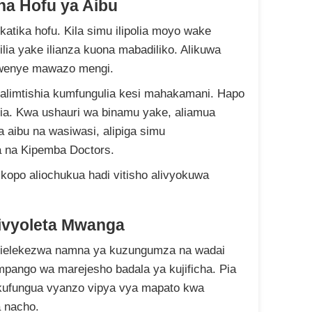
a Hofu ya Aibu
katika hofu. Kila simu ilipolia moyo wake
ilia yake ilianza kuona mabadiliko. Alikuwa
wenye mawazo mengi.
limtishia kumfungulia kesi mahakamani. Hapo
kia. Kwa ushauri wa binamu yake, aliamua
 aibu na wasiwasi, alipiga simu
a na Kipemba Doctors.
mkopo aliochukua hadi vitisho alivyokuwa
Ilivyoleta Mwanga
alielekezwa namna ya kuzungumza na wadai
pango wa marejesho badala ya kujificha. Pia
kufungua vyanzo vipya vya mapato kwa
a nacho.