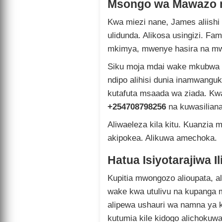
Msongo wa Mawazo n
Kwa miezi nane, James aliishi 
ulidunda. Alikosa usingizi. Fam
mkimya, mwenye hasira na m
Siku moja mdai wake mkubwa a
ndipo alihisi dunia inamwangu
kutafuta msaada wa ziada. Kwa
+254708798256
na kuwasilian
Aliwaeleza kila kitu. Kuanzia 
akipokea. Alikuwa amechoka.
Hatua Isiyotarajiwa 
Kupitia mwongozo alioupata, 
wake kwa utulivu na kupanga m
alipewa ushauri wa namna ya 
kutumia kile kidogo alichokuw