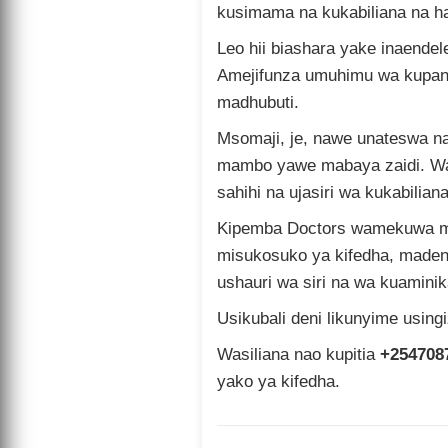
kusimama na kukabiliana na ha
Leo hii biashara yake inaendele
Amejifunza umuhimu wa kupang
madhubuti.
Msomaji, je, nawe unateswa na 
mambo yawe mabaya zaidi. Wak
sahihi na ujasiri wa kukabilian
Kipemba Doctors wamekuwa 
misukosuko ya kifedha, maden
ushauri wa siri na wa kuamini
Usikubali deni likunyime using
Wasiliana nao kupitia
+254708
yako ya kifedha.