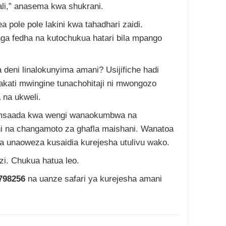
li,” anasema kwa shukrani.
a pole pole lakini kwa tahadhari zaidi.
a fedha na kutochukua hatari bila mpango
deni linalokunyima amani? Usijifiche hadi
ati mwingine tunachohitaji ni mwongozo
a na ukweli.
msaada kwa wengi wanaokumbwa na
i na changamoto za ghafla maishani. Wanatoa
ka unaoweza kusaidia kurejesha utulivu wako.
izi. Chukua hatua leo.
798256
na uanze safari ya kurejesha amani