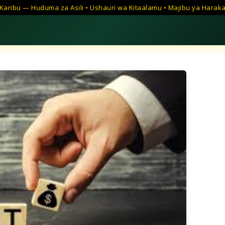
Karibu — Huduma za Asili • Ushauri wa Kitaalamu • Majibu ya Harak