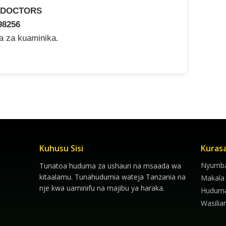
 DOCTORS
98256
na za kuaminika.
Kuhusu Sisi
Kuras
Nyumba
Tunatoa huduma za ushauri na msaada wa
kitaalamu. Tunahudumia wateja Tanzania na
Makala
nje kwa uaminifu na majibu ya haraka.
Hudum
Wasilia