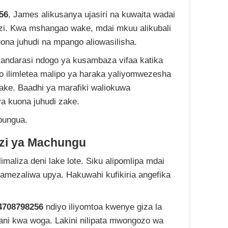
56
, James alikusanya ujasiri na kuwaita wadai
. Kwa mshangao wake, mdai mkuu alikubali
na juhudi na mpango aliowasilisha.
 kandarasi ndogo ya kusambaza vifaa katika
yo ilimletea malipo ya haraka yaliyomwezesha
ake. Baadhi ya marafiki waliokuwa
a kuona juhudi zake.
upungua.
zi ya Machungu
imaliza deni lake lote. Siku alipomlipa mdai
amezaliwa upya. Hakuwahi kufikiria angefika
4708798256
ndiyo iliyomtoa kwenye giza la
dani kwa woga. Lakini nilipata mwongozo wa