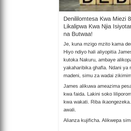
Denililomtesa Kwa Miezi 
Likalipwa Kwa Njia Isiyot
na Butwaa!
Je, kuna mzigo mzito kama de
Hiyo ndiyo hali aliyopitia Jam
kutoka Nakuru, ambaye alikop
yakaharibika ghafla. Ndani ya
madeni, simu za wadai zikimimi
James alikuwa ameazima pesa 
kwa faida. Lakini soko lilipor
kwa wakati. Riba ikaongezeka
awali.
Alianza kujificha. Alikwepa si