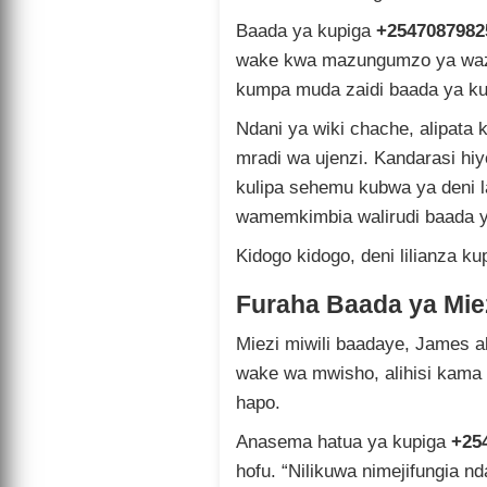
Baada ya kupiga
+2547087982
wake kwa mazungumzo ya wazi
kumpa muda zaidi baada ya kuo
Ndani ya wiki chache, alipata
mradi wa ujenzi. Kandarasi hi
kulipa sehemu kubwa ya deni l
wamemkimbia walirudi baada y
Kidogo kidogo, deni lilianza k
Furaha Baada ya Mie
Miezi miwili baadaye, James al
wake wa mwisho, alihisi kama 
hapo.
Anasema hatua ya kupiga
+25
hofu. “Nilikuwa nimejifungia n