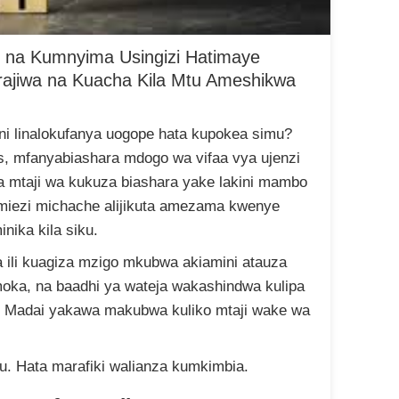
8 na Kumnyima Usingizi Hatimaye
arajiwa na Kuacha Kila Mtu Ameshikwa
ni linalokufanya uogope hata kupokea simu?
es, mfanyabiashara mdogo wa vifaa vya ujenzi
a mtaji wa kukuza biashara yake lakini mambo
 miezi michache alijikuta amezama kwenye
nika kila siku.
ili kuagiza mzigo mkubwa akiamini atauza
omoka, na baadhi ya wateja wakashindwa kulipa
. Madai yakawa makubwa kuliko mtaji wake wa
mu. Hata marafiki walianza kumkimbia.