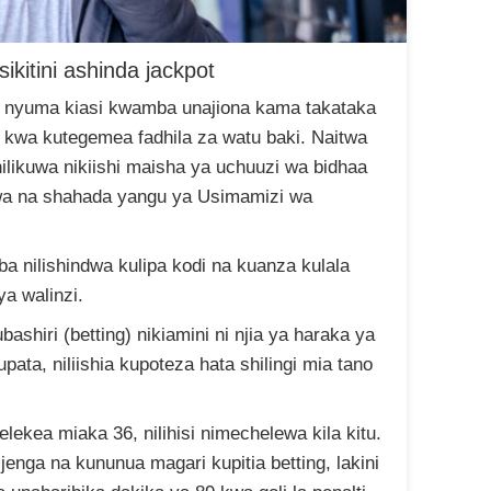
ikitini ashinda jackpot
 nyuma kiasi kwamba unajiona kama takataka
 kwa kutegemea fadhila za watu baki. Naitwa
ilikuwa nikiishi maisha ya uchuuzi wa bidhaa
wa na shahada yangu ya Usimamizi wa
a nilishindwa kulipa kodi na kuanza kulala
ya walinzi.
shiri (betting) nikiamini ni njia ya haraka ya
pata, niliishia kupoteza hata shilingi mia tano
elekea miaka 36, nilihisi nimechelewa kila kitu.
nga na kununua magari kupitia betting, lakini