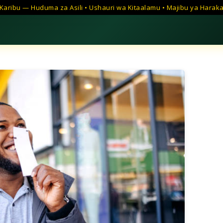
Karibu — Huduma za Asili • Ushauri wa Kitaalamu • Majibu ya Harak