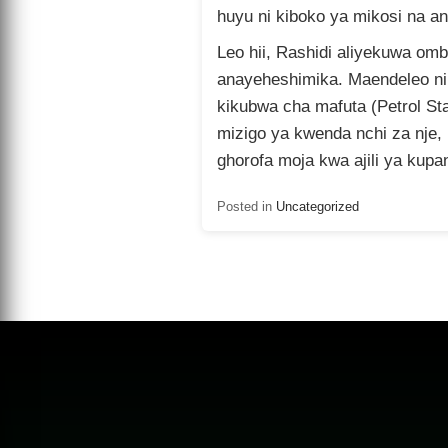
huyu ni kiboko ya mikosi na a
Leo hii, Rashidi aliyekuwa 
anayeheshimika. Maendeleo nil
kikubwa cha mafuta (Petrol St
mizigo ya kwenda nchi za nje,
ghorofa moja kwa ajili ya kupa
Posted in
Uncategorized