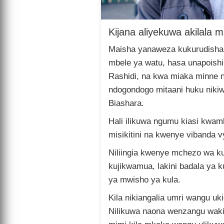
Kijana aliyekuwa akilala ms
Maisha yanaweza kukurudisha
mbele ya watu, hasa unapoishi
Rashidi, na kwa miaka minne n
ndogondogo mitaani huku niki
Biashara.
Hali ilikuwa ngumu kiasi kwamb
misikitini na kwenye vibanda v
Niliingia kwenye mchezo wa kuba
kujikwamua, lakini badala ya ku
ya mwisho ya kula.
Kila nikiangalia umri wangu uki
Nilikuwa naona wenzangu wakije