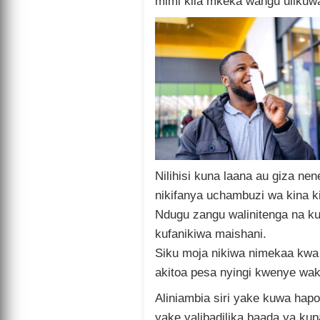
mimi kila mkeka wangu ulikuwa 
Nilihisi kuna laana au giza ne
nikifanya uchambuzi wa kina k
Ndugu zangu walinitenga na k
kufanikiwa maishani.
Siku moja nikiwa nimekaa kwa 
akitoa pesa nyingi kwenye wak
Aliniambia siri yake kuwa hap
yake yalibadilika baada ya k