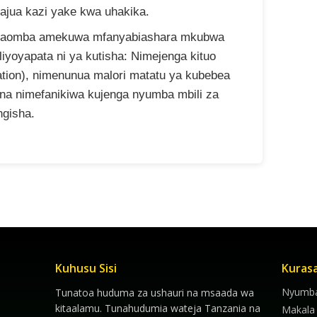
najua kazi yake kwa uhakika.
ombaomba amekuwa mfanyabiashara mkubwa
iyoyapata ni ya kutisha: Nimejenga kituo
ation), nimenunua malori matatu ya kubebea
 na nimefanikiwa kujenga nyumba mbili za
ngisha.
Kuhusu Sisi
Kuras
Nyumba
Tunatoa huduma za ushauri na msaada wa
kitaalamu. Tunahudumia wateja Tanzania na
Makala