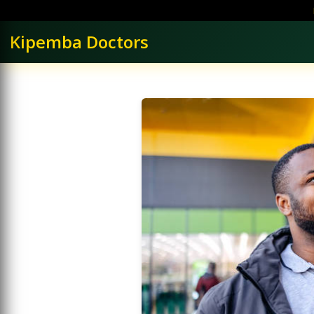
Ruka
hadi
maudhui
Kipemba Doctors