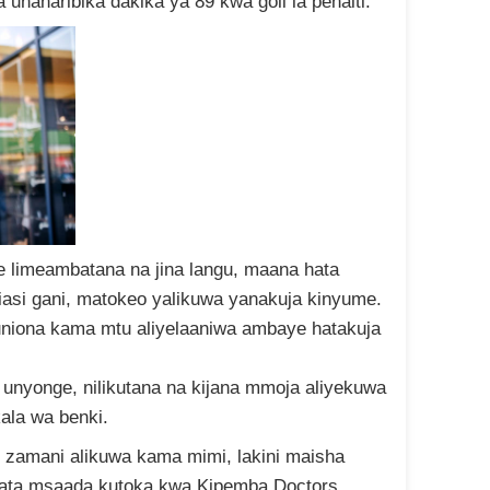
unaharibika dakika ya 89 kwa goli la penalti.
ne limeambatana na jina langu, maana hata
iasi gani, matokeo yalikuwa yanakuja kinyume.
uniona kama mtu aliyelaaniwa ambaye hatakuja
unyonge, nilikutana na kijana mmoja aliyekuwa
ala wa benki.
o zamani alikuwa kama mimi, lakini maisha
upata msaada kutoka kwa Kipemba Doctors,