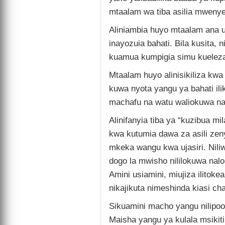
mtaalam wa tiba asilia mweny
Aliniambia huyo mtaalam ana 
inayozuia bahati. Bila kusita,
kuamua kumpigia simu kueleza
Mtaalam huyo alinisikiliza kwa 
kuwa nyota yangu ya bahati il
machafu na watu waliokuwa na
Alinifanyia tiba ya “kuzibua mi
kwa kutumia dawa za asili zen
mkeka wangu kwa ujasiri. Nil
dogo la mwisho nililokuwa nalo
Amini usiamini, miujiza ilitokea
nikajikuta nimeshinda kiasi cha
Sikuamini macho yangu nilipo
Maisha yangu ya kulala msikiti