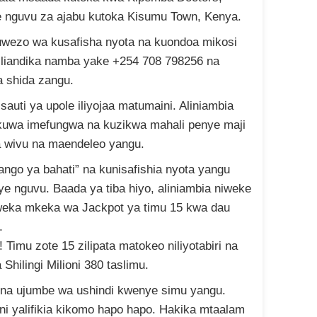
e nguvu za ajabu kutoka Kisumu Town, Kenya.
uwezo wa kusafisha nyota na kuondoa mikosi
 niliandika namba yake +254 708 798256 na
 shida zangu.
sauti ya upole iliyojaa matumaini. Aliniambia
ikuwa imefungwa na kuzikwa mahali penye maji
 wivu na maendeleo yangu.
lango ya bahati” na kunisafishia nyota yangu
ye nguvu. Baada ya tiba hiyo, aliniambia niweke
iweka mkeka wa Jackpot ya timu 15 kwa dau
.
! Timu zote 15 zilipata matokeo niliyotabiri na
 Shilingi Milioni 380 taslimu.
ona ujumbe wa ushindi kwenye simu yangu.
ni yalifikia kikomo hapo hapo. Hakika mtaalam