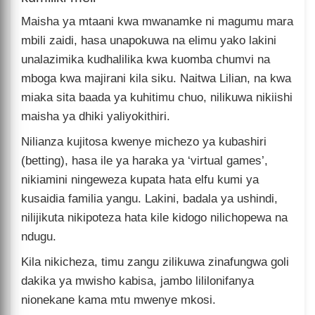
Maisha ya mtaani kwa mwanamke ni magumu mara
mbili zaidi, hasa unapokuwa na elimu yako lakini
unalazimika kudhalilika kwa kuomba chumvi na
mboga kwa majirani kila siku. Naitwa Lilian, na kwa
miaka sita baada ya kuhitimu chuo, nilikuwa nikiishi
maisha ya dhiki yaliyokithiri.
Nilianza kujitosa kwenye michezo ya kubashiri
(betting), hasa ile ya haraka ya ‘virtual games’,
nikiamini ningeweza kupata hata elfu kumi ya
kusaidia familia yangu. Lakini, badala ya ushindi,
nilijikuta nikipoteza hata kile kidogo nilichopewa na
ndugu.
Kila nikicheza, timu zangu zilikuwa zinafungwa goli
dakika ya mwisho kabisa, jambo lililonifanya
nionekane kama mtu mwenye mkosi.