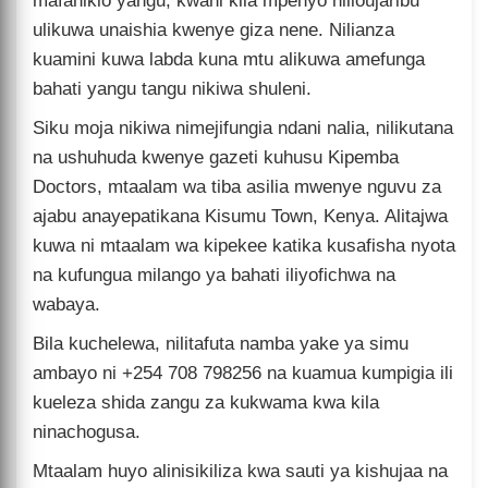
mafanikio yangu, kwani kila mpenyo nilioujaribu
ulikuwa unaishia kwenye giza nene. Nilianza
kuamini kuwa labda kuna mtu alikuwa amefunga
bahati yangu tangu nikiwa shuleni.
Siku moja nikiwa nimejifungia ndani nalia, nilikutana
na ushuhuda kwenye gazeti kuhusu Kipemba
Doctors, mtaalam wa tiba asilia mwenye nguvu za
ajabu anayepatikana Kisumu Town, Kenya. Alitajwa
kuwa ni mtaalam wa kipekee katika kusafisha nyota
na kufungua milango ya bahati iliyofichwa na
wabaya.
Bila kuchelewa, nilitafuta namba yake ya simu
ambayo ni +254 708 798256 na kuamua kumpigia ili
kueleza shida zangu za kukwama kwa kila
ninachogusa.
Mtaalam huyo alinisikiliza kwa sauti ya kishujaa na