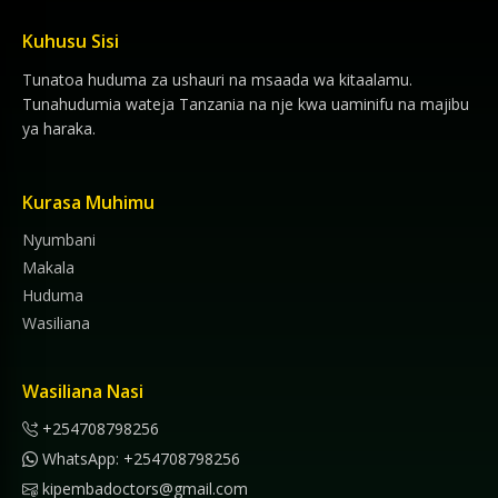
Kuhusu Sisi
Tunatoa huduma za ushauri na msaada wa kitaalamu.
Tunahudumia wateja Tanzania na nje kwa uaminifu na majibu
ya haraka.
Kurasa Muhimu
Nyumbani
Makala
Huduma
Wasiliana
Wasiliana Nasi
+254708798256
WhatsApp: +254708798256
kipembadoctors@gmail.com