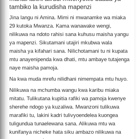
tambiko la kurudisha mapenzi
Jina langu ni Amina. Mimi ni mwanamke wa miaka
29 kutoka Mwanza. Kama wanawake wengi,
nilikuwa na ndoto rahisi sana kuhusu maisha yangu
ya mapenzi. Sikutamani utajiri mkubwa wala
maisha ya kifahari sana. Nilichotamani tu ni kupata
mtu anayenipenda kwa dhati, mtu ambaye tutajenga
naye maisha pamoja.
Na kwa muda mrefu nilidhani nimempata mtu huyo.
Nilikuwa na mchumba wangu kwa karibu miaka
mitatu. Tulikutana kupitia rafiki wa pamoja kwenye
sherehe ndogo ya kuzaliwa. Mwanzoni tulikuwa
marafiki tu, lakini kadri tulivyoendelea kuongea
tuligundua tunaelewana sana. Alikuwa mtu wa
kunifanya nicheke hata siku ambazo nilikuwa na