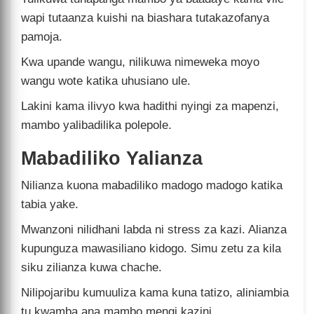
wapi tutaanza kuishi na biashara tutakazofanya
pamoja.
Kwa upande wangu, nilikuwa nimeweka moyo
wangu wote katika uhusiano ule.
Lakini kama ilivyo kwa hadithi nyingi za mapenzi,
mambo yalibadilika polepole.
Mabadiliko Yalianza
Nilianza kuona mabadiliko madogo madogo katika
tabia yake.
Mwanzoni nilidhani labda ni stress za kazi. Alianza
kupunguza mawasiliano kidogo. Simu zetu za kila
siku zilianza kuwa chache.
Nilipojaribu kumuuliza kama kuna tatizo, aliniambia
tu kwamba ana mambo mengi kazini.