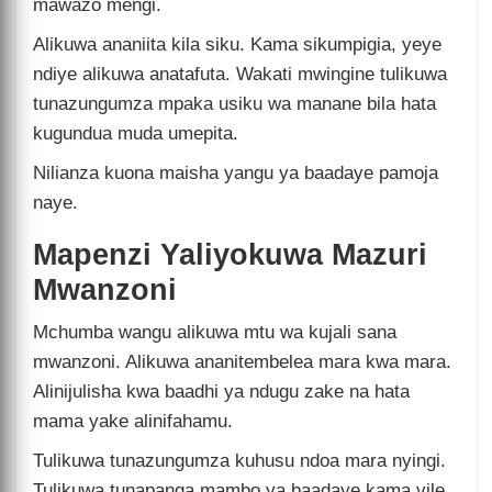
mawazo mengi.
Alikuwa ananiita kila siku. Kama sikumpigia, yeye
ndiye alikuwa anatafuta. Wakati mwingine tulikuwa
tunazungumza mpaka usiku wa manane bila hata
kugundua muda umepita.
Nilianza kuona maisha yangu ya baadaye pamoja
naye.
Mapenzi Yaliyokuwa Mazuri
Mwanzoni
Mchumba wangu alikuwa mtu wa kujali sana
mwanzoni. Alikuwa ananitembelea mara kwa mara.
Alinijulisha kwa baadhi ya ndugu zake na hata
mama yake alinifahamu.
Tulikuwa tunazungumza kuhusu ndoa mara nyingi.
Tulikuwa tunapanga mambo ya baadaye kama vile