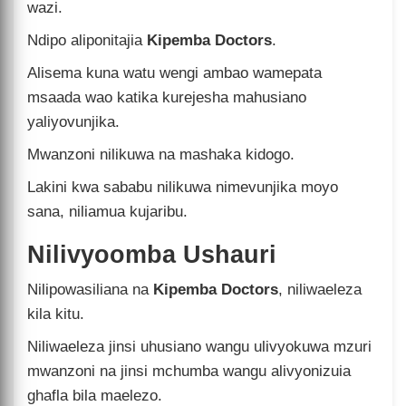
wazi.
Ndipo aliponitajia
Kipemba Doctors
.
Alisema kuna watu wengi ambao wamepata
msaada wao katika kurejesha mahusiano
yaliyovunjika.
Mwanzoni nilikuwa na mashaka kidogo.
Lakini kwa sababu nilikuwa nimevunjika moyo
sana, niliamua kujaribu.
Nilivyoomba Ushauri
Nilipowasiliana na
Kipemba Doctors
, niliwaeleza
kila kitu.
Niliwaeleza jinsi uhusiano wangu ulivyokuwa mzuri
mwanzoni na jinsi mchumba wangu alivyonizuia
ghafla bila maelezo.