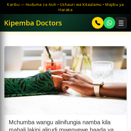
Ruka
Karibu — Huduma za Asili • Ushauri wa Kitaalamu • Majibu ya
hadi
Haraka
maudhui
Kipemba Doctors
☰
Mchumba wangu alinifungia namba kila
mahali lakini alirudi mwenyewe baada ya