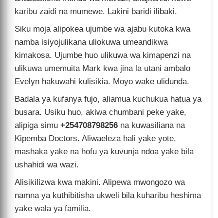
karibu zaidi na mumewe. Lakini baridi ilibaki.
Siku moja alipokea ujumbe wa ajabu kutoka kwa
namba isiyojulikana uliokuwa umeandikwa
kimakosa. Ujumbe huo ulikuwa wa kimapenzi na
ulikuwa umemuita Mark kwa jina la utani ambalo
Evelyn hakuwahi kulisikia. Moyo wake ulidunda.
Badala ya kufanya fujo, aliamua kuchukua hatua ya
busara. Usiku huo, akiwa chumbani peke yake,
alipiga simu
+254708798256
na kuwasiliana na
Kipemba Doctors. Aliwaeleza hali yake yote,
mashaka yake na hofu ya kuvunja ndoa yake bila
ushahidi wa wazi.
Alisikilizwa kwa makini. Alipewa mwongozo wa
namna ya kuthibitisha ukweli bila kuharibu heshima
yake wala ya familia.