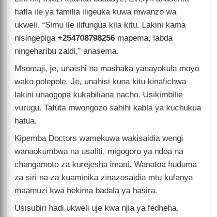
hafla ile ya familia iligeuka kuwa mwanzo wa
ukweli. “Simu ile ilifungua kila kitu. Lakini kama
nisingepiga
+254708798256
mapema, labda
ningeharibu zaidi,” anasema.
Msomaji, je, unaishi na mashaka yanayokula moyo
wako polepole. Je, unahisi kuna kitu kinafichwa
lakini unaogopa kukabiliana nacho. Usikimbilie
vurugu. Tafuta mwongozo sahihi kabla ya kuchukua
hatua.
Kipemba Doctors wamekuwa wakisaidia wengi
wanaokumbwa na usaliti, migogoro ya ndoa na
changamoto za kurejesha imani. Wanatoa huduma
za siri na za kuaminika zinazosaidia mtu kufanya
maamuzi kwa hekima badala ya hasira.
Usisubiri hadi ukweli uje kwa njia ya fedheha.