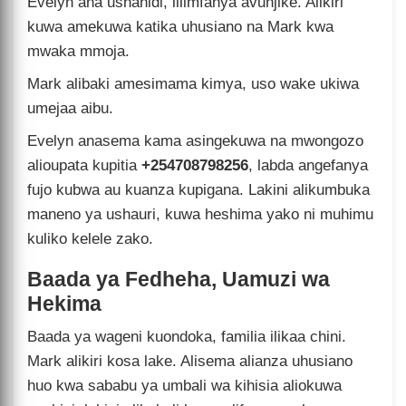
Evelyn ana ushahidi, lilimfanya avunjike. Alikiri
kuwa amekuwa katika uhusiano na Mark kwa
mwaka mmoja.
Mark alibaki amesimama kimya, uso wake ukiwa
umejaa aibu.
Evelyn anasema kama asingekuwa na mwongozo
alioupata kupitia
+254708798256
, labda angefanya
fujo kubwa au kuanza kupigana. Lakini alikumbuka
maneno ya ushauri, kuwa heshima yako ni muhimu
kuliko kelele zako.
Baada ya Fedheha, Uamuzi wa
Hekima
Baada ya wageni kuondoka, familia ilikaa chini.
Mark alikiri kosa lake. Alisema alianza uhusiano
huo kwa sababu ya umbali wa kihisia aliokuwa