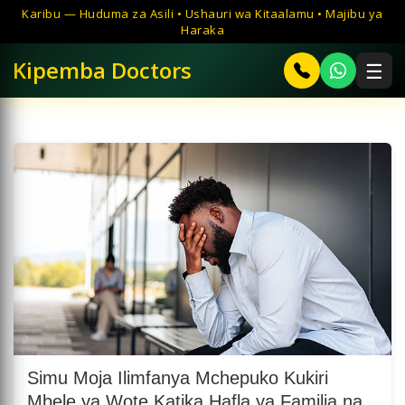
Ruka
Karibu — Huduma za Asili • Ushauri wa Kitaalamu • Majibu ya
hadi
Haraka
maudhui
Kipemba Doctors
☰
Simu Moja Ilimfanya Mchepuko Kukiri
Mbele ya Wote Katika Hafla ya Familia na