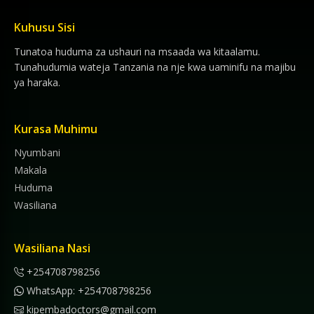
Kuhusu Sisi
Tunatoa huduma za ushauri na msaada wa kitaalamu.
Tunahudumia wateja Tanzania na nje kwa uaminifu na majibu
ya haraka.
Kurasa Muhimu
Nyumbani
Makala
Huduma
Wasiliana
Wasiliana Nasi
+254708798256
WhatsApp: +254708798256
kipembadoctors@gmail.com