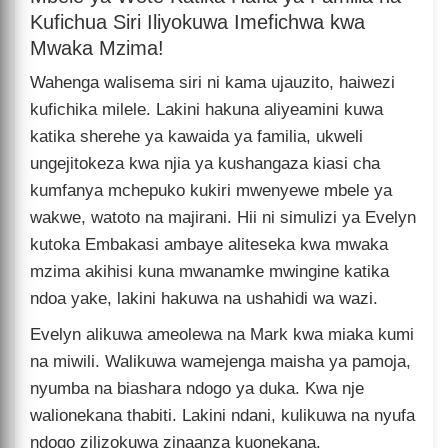
Kufichua Siri Iliyokuwa Imefichwa kwa
Mwaka Mzima!
Wahenga walisema siri ni kama ujauzito, haiwezi
kufichika milele. Lakini hakuna aliyeamini kuwa
katika sherehe ya kawaida ya familia, ukweli
ungejitokeza kwa njia ya kushangaza kiasi cha
kumfanya mchepuko kukiri mwenyewe mbele ya
wakwe, watoto na majirani. Hii ni simulizi ya Evelyn
kutoka Embakasi ambaye aliteseka kwa mwaka
mzima akihisi kuna mwanamke mwingine katika
ndoa yake, lakini hakuwa na ushahidi wa wazi.
Evelyn alikuwa ameolewa na Mark kwa miaka kumi
na miwili. Walikuwa wamejenga maisha ya pamoja,
nyumba na biashara ndogo ya duka. Kwa nje
walionekana thabiti. Lakini ndani, kulikuwa na nyufa
ndogo zilizokuwa zinaanza kuonekana.