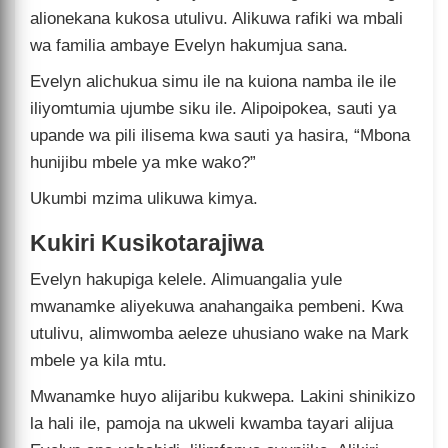
alionekana kukosa utulivu. Alikuwa rafiki wa mbali
wa familia ambaye Evelyn hakumjua sana.
Evelyn alichukua simu ile na kuiona namba ile ile
iliyomtumia ujumbe siku ile. Alipoipokea, sauti ya
upande wa pili ilisema kwa sauti ya hasira, “Mbona
hunijibu mbele ya mke wako?”
Ukumbi mzima ulikuwa kimya.
Kukiri Kusikotarajiwa
Evelyn hakupiga kelele. Alimuangalia yule
mwanamke aliyekuwa anahangaika pembeni. Kwa
utulivu, alimwomba aeleze uhusiano wake na Mark
mbele ya kila mtu.
Mwanamke huyo alijaribu kukwepa. Lakini shinikizo
la hali ile, pamoja na ukweli kwamba tayari alijua