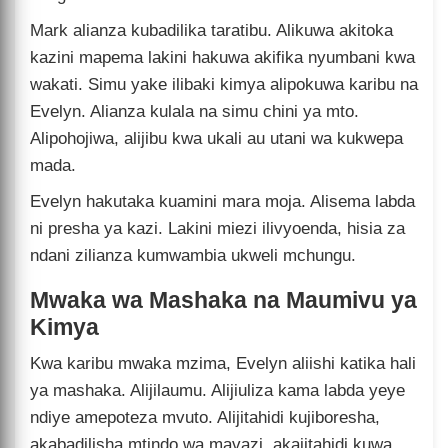
Mark alianza kubadilika taratibu. Alikuwa akitoka
kazini mapema lakini hakuwa akifika nyumbani kwa
wakati. Simu yake ilibaki kimya alipokuwa karibu na
Evelyn. Alianza kulala na simu chini ya mto.
Alipohojiwa, alijibu kwa ukali au utani wa kukwepa
mada.
Evelyn hakutaka kuamini mara moja. Alisema labda
ni presha ya kazi. Lakini miezi ilivyoenda, hisia za
ndani zilianza kumwambia ukweli mchungu.
Mwaka wa Mashaka na Maumivu ya
Kimya
Kwa karibu mwaka mzima, Evelyn aliishi katika hali
ya mashaka. Alijilaumu. Alijiuliza kama labda yeye
ndiye amepoteza mvuto. Alijitahidi kujiboresha,
akabadilisha mtindo wa mavazi, akajitahidi kuwa