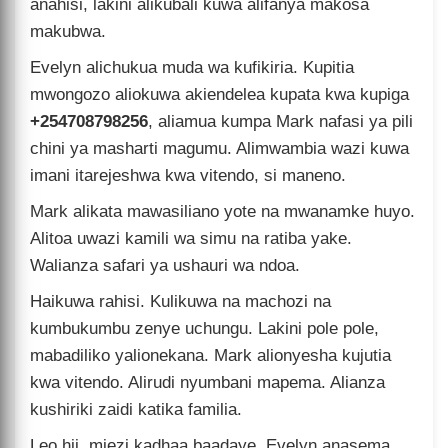
anahisi, lakini alikubali kuwa alifanya makosa
makubwa.
Evelyn alichukua muda wa kufikiria. Kupitia
mwongozo aliokuwa akiendelea kupata kwa kupiga
+254708798256
, aliamua kumpa Mark nafasi ya pili
chini ya masharti magumu. Alimwambia wazi kuwa
imani itarejeshwa kwa vitendo, si maneno.
Mark alikata mawasiliano yote na mwanamke huyo.
Alitoa uwazi kamili wa simu na ratiba yake.
Walianza safari ya ushauri wa ndoa.
Haikuwa rahisi. Kulikuwa na machozi na
kumbukumbu zenye uchungu. Lakini pole pole,
mabadiliko yalionekana. Mark alionyesha kujutia
kwa vitendo. Alirudi nyumbani mapema. Alianza
kushiriki zaidi katika familia.
Leo hii, miezi kadhaa baadaye, Evelyn anasema