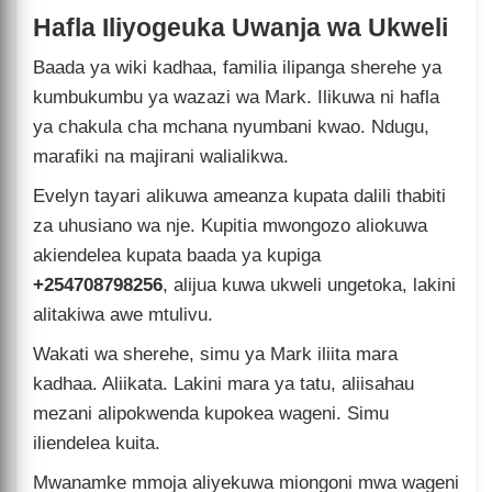
Hafla Iliyogeuka Uwanja wa Ukweli
Baada ya wiki kadhaa, familia ilipanga sherehe ya
kumbukumbu ya wazazi wa Mark. Ilikuwa ni hafla
ya chakula cha mchana nyumbani kwao. Ndugu,
marafiki na majirani walialikwa.
Evelyn tayari alikuwa ameanza kupata dalili thabiti
za uhusiano wa nje. Kupitia mwongozo aliokuwa
akiendelea kupata baada ya kupiga
+254708798256
, alijua kuwa ukweli ungetoka, lakini
alitakiwa awe mtulivu.
Wakati wa sherehe, simu ya Mark iliita mara
kadhaa. Aliikata. Lakini mara ya tatu, aliisahau
mezani alipokwenda kupokea wageni. Simu
iliendelea kuita.
Mwanamke mmoja aliyekuwa miongoni mwa wageni