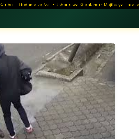
Karibu — Huduma za Asili • Ushauri wa Kitaalamu • Majibu ya Harak