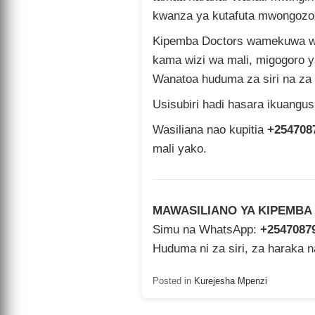
kwanza ya kutafuta mwongozo 
Kipemba Doctors wamekuwa w
kama wizi wa mali, migogoro y
Wanatoa huduma za siri na za
Usisubiri hadi hasara ikuangu
Wasiliana nao kupitia
+254708
mali yako.
MAWASILIANO YA KIPEMBA
Simu na WhatsApp:
+2547087
Huduma ni za siri, za haraka 
Posted in
Kurejesha Mpenzi