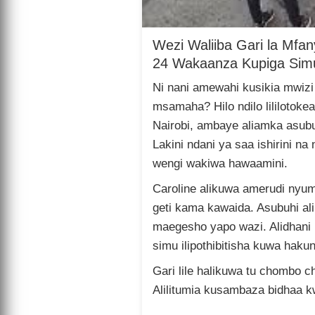
Wezi Waliiba Gari la Mfan
24 Wakaanza Kupiga Sim
Ni nani amewahi kusikia mwiz
msamaha? Hilo ndilo lililotok
Nairobi, ambaye aliamka asubu
Lakini ndani ya saa ishirini na
wengi wakiwa hawaamini.
Caroline alikuwa amerudi nyum
geti kama kawaida. Asubuhi ali
maegesho yapo wazi. Alidhani
simu ilipothibitisha kuwa hakuna
Gari lile halikuwa tu chombo c
Alilitumia kusambaza bidhaa k