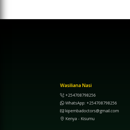
Wasiliana Nasi
+254708798256
WhatsApp: +254708798256
kipembadoctors@gmail.com
Kenya - Kisumu