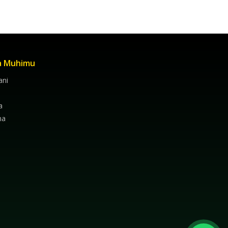
a Muhimu
ni
a
na