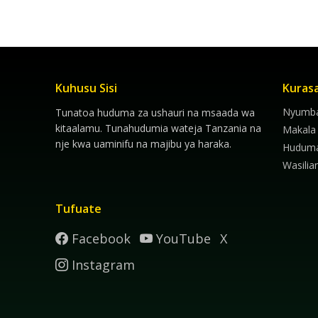
Kuhusu Sisi
Kuras
Nyumba
Tunatoa huduma za ushauri na msaada wa
kitaalamu. Tunahudumia wateja Tanzania na
Makala
nje kwa uaminifu na majibu ya haraka.
Hudum
Wasilia
Tufuate
Facebook
YouTube
X
Instagram