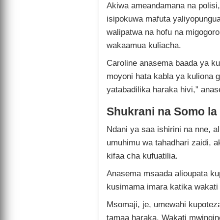
Akiwa ameandamana na polisi, a
isipokuwa mafuta yaliyopungua.
walipatwa na hofu na migogoro
wakaamua kuliacha.
Caroline anasema baada ya k
moyoni hata kabla ya kuliona g
yatabadilika haraka hivi,” ana
Shukrani na Somo la
Ndani ya saa ishirini na nne, a
umuhimu wa tahadhari zaidi, 
kifaa cha kufuatilia.
Anasema msaada alioupata ku
kusimama imara katika wakati
Msomaji, je, umewahi kupoteza
tamaa haraka. Wakati mwingin