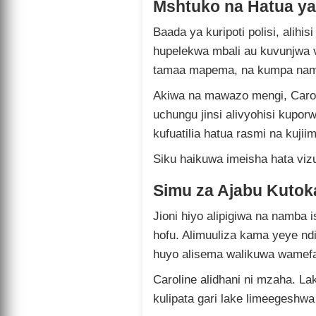
Mshtuko na Hatua ya
Baada ya kuripoti polisi, alihi
hupelekwa mbali au kuvunjwa vi
tamaa mapema, na kumpa namb
Akiwa na mawazo mengi, Carol
uchungu jinsi alivyohisi kuporw
kufuatilia hatua rasmi na kujiim
Siku haikuwa imeisha hata vizur
Simu za Ajabu Kutok
Jioni hiyo alipigiwa na namba is
hofu. Alimuuliza kama yeye ndiy
huyo alisema walikuwa wamefa
Caroline alidhani ni mzaha. La
kulipata gari lake limeegeshwa 