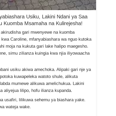
yabiashara Usiku, Lakini Ndani ya Saa
u Kuomba Msamaha na Kulirejesha!
i akirudisha gari mwenyewe na kuomba
ea kwa Caroline, mfanyabiashara wa nguo kutoka
hi moja na kukuta gari lake halipo maegesho.
 nne, simu zilianza kuingia kwa njia iliyowaacha
bani usiku akiwa amechoka. Alipaki gari nje ya
potoka kuwapeleka watoto shule, alikuta
 labda mumewe alikuwa amelichukua. Lakini
 aliyejua lilipo, hofu ilianza kupanda.
ha usafiri, lilikuwa sehemu ya biashara yake.
wa wateja wake.