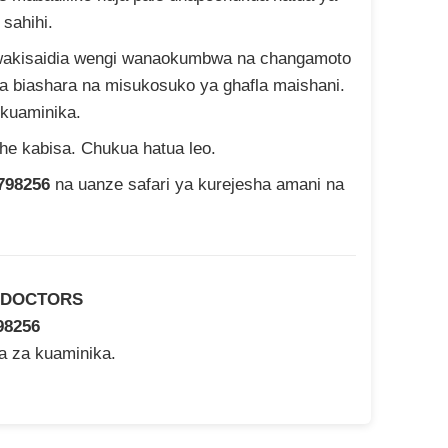
sahihi.
akisaidia wengi wanaokumbwa na changamoto
a biashara na misukosuko ya ghafla maishani.
 kuaminika.
she kabisa. Chukua hatua leo.
798256
na uanze safari ya kurejesha amani na
 DOCTORS
98256
na za kuaminika.