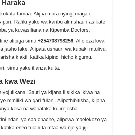
 Haraka
si kukata tamaa. Alijua mara nyingi magari
puri. Rafiki yake wa karibu alimshauri asikate
a ya kuwasiliana na Kipemba Doctors.
ine alipiga simu
+254708798256
. Alieleza kwa
a jasho lake. Alipata ushauri wa kubaki mtulivu,
arisha kiakili katika kipindi hicho kigumu.
i, simu yake ilianza kuita.
a kwa Wezi
iyojulikana. Sauti ya kijana ilisikika ikiwa na
e mmiliki wa gari fulani. Alipothibitisha, kijana
nya kosa na wanataka kulirejesha.
kini ndani ya saa chache, alipewa maelekezo ya
katika eneo fulani la mtaa wa nje ya jiji.