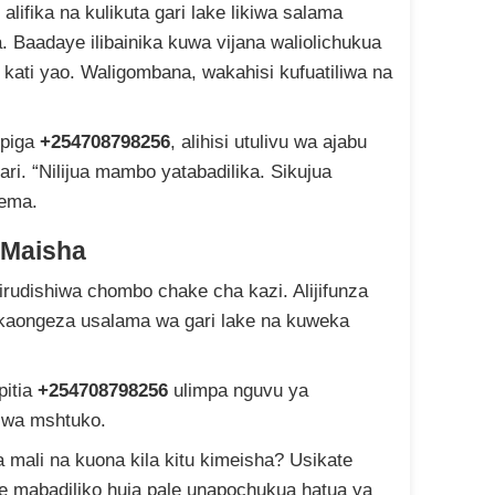
lifika na kulikuta gari lake likiwa salama
 Baadaye ilibainika kuwa vijana waliolichukua
 kati yao. Waligombana, wakahisi kufuatiliwa na
upiga
+254708798256
, alihisi utulivu wa ajabu
ari. “Nilijua mambo yatabadilika. Sikujua
sema.
 Maisha
lirudishiwa chombo chake cha kazi. Alijifunza
akaongeza usalama wa gari lake na kuweka
pitia
+254708798256
ulimpa nguvu ya
 wa mshtuko.
 mali na kuona kila kitu kimeisha? Usikate
e mabadiliko huja pale unapochukua hatua ya