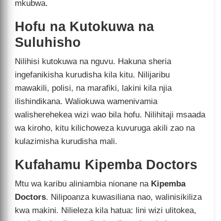
mkubwa.
Hofu na Kutokuwa na
Suluhisho
Nilihisi kutokuwa na nguvu. Hakuna sheria
ingefanikisha kurudisha kila kitu. Nilijaribu
mawakili, polisi, na marafiki, lakini kila njia
ilishindikana. Waliokuwa wamenivamia
walisherehekea wizi wao bila hofu. Nilihitaji msaada
wa kiroho, kitu kilichoweza kuvuruga akili zao na
kulazimisha kurudisha mali.
Kufahamu Kipemba Doctors
Mtu wa karibu aliniambia nionane na
Kipemba
Doctors
. Nilipoanza kuwasiliana nao, walinisikiliza
kwa makini. Nilieleza kila hatua: lini wizi ulitokea,