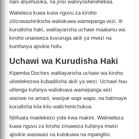
nani aliyehusika, na jinsi walivyosherehekea.
Walieleza kuwa kuna nguvu za kiroho
zilizowashirikisha waliokuwa wamepanga wizi. Ili
kurudisha haki, walitayarisha uchawi maalumu wa
kiroho unaoweza kuvuruga akili ya mwizi na
kumfanya ajisikie hofu.
Uchawi wa Kurudisha Haki
Kipemba Doctors walitayarisha uchawi wa kiroho
ulioelekezwa kubadilisha akili ya wezi. Uchawi huu
ulilenga kufanya waliokuwa wamepanga wizi
wasiwe na amani, wasijue wapi wapo, na hatimaye
kurudisha kila kitu walichonichukua.
Nilifuata maelekezo yote kwa makini. Walinieleza
kuwa nguvu za kiroho zinaweza kufanya mwizi
ajisikie wasiwasi na kutokuwa na mpangilio.