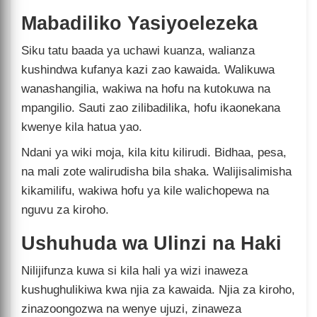
Mabadiliko Yasiyoelezeka
Siku tatu baada ya uchawi kuanza, walianza
kushindwa kufanya kazi zao kawaida. Walikuwa
wanashangilia, wakiwa na hofu na kutokuwa na
mpangilio. Sauti zao zilibadilika, hofu ikaonekana
kwenye kila hatua yao.
Ndani ya wiki moja, kila kitu kilirudi. Bidhaa, pesa,
na mali zote walirudisha bila shaka. Walijisalimisha
kikamilifu, wakiwa hofu ya kile walichopewa na
nguvu za kiroho.
Ushuhuda wa Ulinzi na Haki
Nilijifunza kuwa si kila hali ya wizi inaweza
kushughulikiwa kwa njia za kawaida. Njia za kiroho,
zinazoongozwa na wenye ujuzi, zinaweza