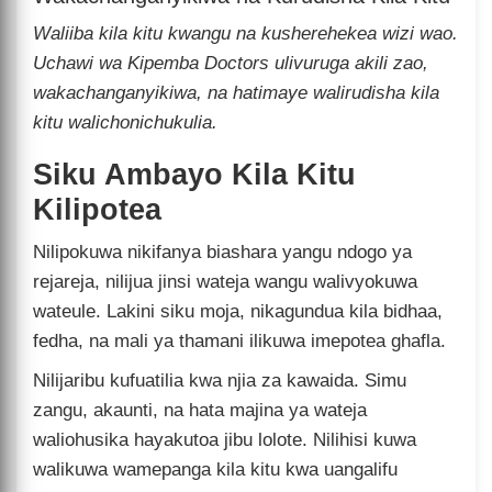
Waliiba kila kitu kwangu na kusherehekea wizi wao.
Uchawi wa Kipemba Doctors ulivuruga akili zao,
wakachanganyikiwa, na hatimaye walirudisha kila
kitu walichonichukulia.
Siku Ambayo Kila Kitu
Kilipotea
Nilipokuwa nikifanya biashara yangu ndogo ya
rejareja, nilijua jinsi wateja wangu walivyokuwa
wateule. Lakini siku moja, nikagundua kila bidhaa,
fedha, na mali ya thamani ilikuwa imepotea ghafla.
Nilijaribu kufuatilia kwa njia za kawaida. Simu
zangu, akaunti, na hata majina ya wateja
waliohusika hayakutoa jibu lolote. Nilihisi kuwa
walikuwa wamepanga kila kitu kwa uangalifu