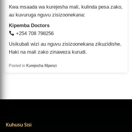
Kwa msaada wa kurejesha mali, kulinda pesa zako,
au kuvuruga nguvu zisizoonekana:
Kipemba Doctors
+254 708 798256
Usikubali wizi au nguvu zisizoonekana zikuzidishe.
Haki na mali zako zinaweza kurudi.
Posted in
Kurejesha Mpenzi
Kuhusu Sisi